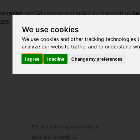
Warning
: Invalid argument supplied for foreach() in
/us
1275
We use cookies
We use cookies and other tracking technologies 
analyze our website traffic, and to understand wh
I agree
I decline
Change my preferences
LOUNGE
DORFPUB
AMERICAN 
Für den Inhalt verantwortlich:
DORFPUB Neustift OG