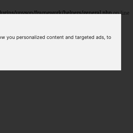
lugins/unyson/framework/helpers/general.php
on line
ow you personalized content and targeted ads, to
ADL
CONTACT
GALLERY