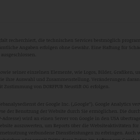
rgfalt recherchiert, die technischen Services bestmöglich progr
mtliche Angaben erfolgen ohne Gewähr. Eine Haftung für Schä
t ausgeschlossen.
wie seiner einzelnen Elemente, wie Logos, Bilder, Grafiken, usw
sowie ihre Auswahl und Zusammenstellung. Veränderungen dara
it Zustimmung von DORFPUB Neustift OG erfolgen.
ebanalysedienst der Google Inc. („Google“). Google Analytics ver
se der Benutzung der Website durch Sie ermöglichen. Die durch
P-Adresse) wird an einen Server von Google in den USA übertrag
bsite auszuwerten, um Reports über die Websiteaktivitäten fü
rnetnutzung verbundene Dienstleistungen zu erbringen. Auch w
eschrieben oder soweit Dritte diese Daten im Auftrag von Google 