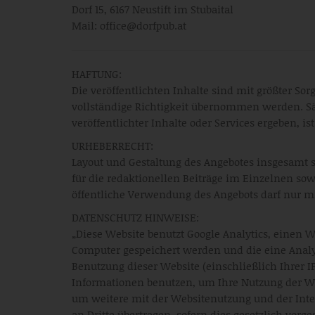
Dorf 15, 6167 Neustift im Stubaital
Mail: office@dorfpub.at
HAFTUNG:
Die veröffentlichten Inhalte sind mit größter So
vollständige Richtigkeit übernommen werden. Sä
veröffentlichter Inhalte oder Services ergeben, is
URHEBERRECHT:
Layout und Gestaltung des Angebotes insgesamt so
für die redaktionellen Beiträge im Einzelnen 
öffentliche Verwendung des Angebots darf nur m
DATENSCHUTZ HINWEISE:
„Diese Website benutzt Google Analytics, einen W
Computer gespeichert werden und die eine Analy
Benutzung dieser Website (einschließlich Ihrer I
Informationen benutzen, um Ihre Nutzung der We
um weitere mit der Websitenutzung und der Inte
an Dritte übertragen, sofern dies gesetzlich vorg