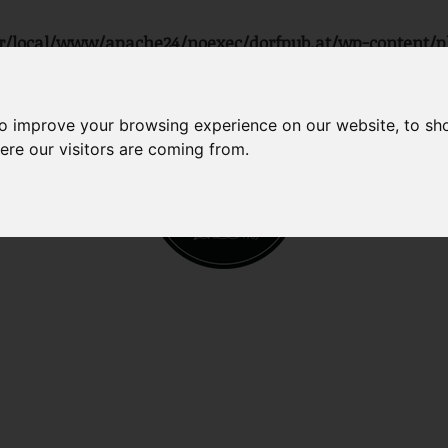
r/local/www/apache24/noexec/dorfpub.at/wp-content/p
to improve your browsing experience on our website, to sh
ere our visitors are coming from.
BAR
ST