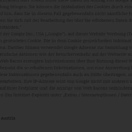
ung bringen. Sie können die Installation der Cookies durch ei
uf hin, dass Sie in diesem Fall gegebenenfalls nicht sämtliche
en Sie sich mit der Bearbeitung der über Sie erhobenen Daten d
rstanden.“
er Google Inc., USA („Google“), auf dieser Website Werbung (Tex
ten gesendetes Cookie. Die in dem Cookie gespeicherten Informa
en. Darüber hinaus verwendet Google Adsense zur Sammlung vo
einfache Aktionen wie der Besucherverkehr auf der Webseite a
eb Bacon erzeugten Informationen über Ihre Nutzung dieser W
 benutzt die so erhaltenen Informationen, um eine Auswertung 
se Informationen gegebenenfalls auch an Dritte übertragen, sof
verarbeiten. Ihre IP-Adresse wird von Google nicht mit anderen
auf Ihrer Festplatte und die Anzeige von Web Bacons verhinder
(Im Internet-Explorer unter „Extras / Internetoptionen / Datensc
Austria